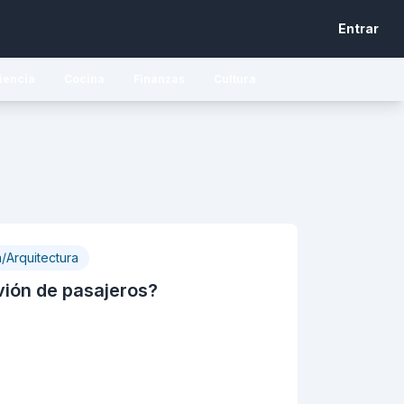
Entrar
iencia
Cocina
Finanzas
Cultura
a/Arquitectura
vión de pasajeros?