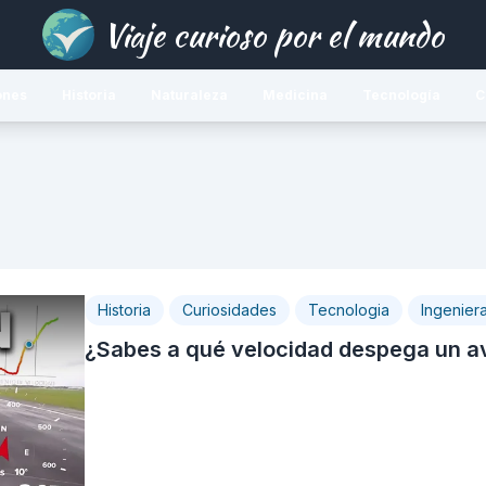
Viaje curioso por el mundo
ones
Historia
Naturaleza
Medicina
Tecnología
C
Historia
Curiosidades
Tecnologia
Ingenier
¿Sabes a qué velocidad despega un a