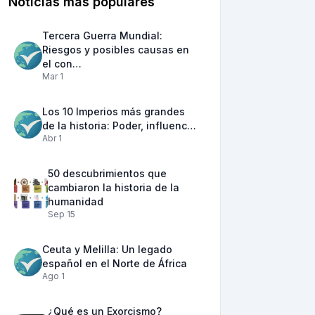
Noticias más populares
Tercera Guerra Mundial:
Riesgos y posibles causas en
el con…
Mar 1
Los 10 Imperios más grandes
de la historia: Poder, influenc…
Abr 1
50 descubrimientos que
cambiaron la historia de la
humanidad
Sep 15
Ceuta y Melilla: Un legado
español en el Norte de África
Ago 1
¿Qué es un Exorcismo?