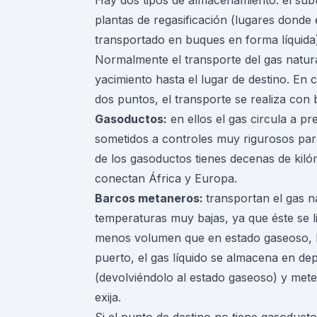
Hay dos tipos de almacenamiento: el subt
plantas de regasificación (lugares donde 
transportado en buques en forma líquida
Normalmente el transporte del gas natura
yacimiento hasta el lugar de destino. 
dos puntos, el transporte se realiza con
Gasoductos:
en ellos el gas circula a p
sometidos a controles muy rigurosos para
de los gasoductos tienes decenas de kil
conectan África y Europa.
Barcos metaneros:
transportan el gas n
temperaturas muy bajas, ya que éste se 
menos volumen que en estado gaseoso, h
puerto, el gas líquido se almacena en dep
(devolviéndolo al estado gaseoso) y mete
exija.