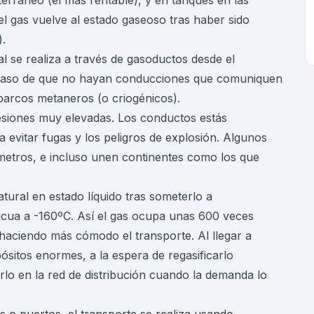
erráneo (el más rentable), y en tanques en las
el gas vuelve al estado gaseoso tras haber sido
).
l se realiza a través de gasoductos desde el
En caso de que no hayan conducciones que comuniquen
 barcos metaneros (o criogénicos).
resiones muy elevadas. Los conductos estás
 evitar fugas y los peligros de explosión. Algunos
ómetros, e incluso unen continentes como los que
atural en estado líquido tras someterlo a
licua a -160ºC. Así el gas ocupa unas 600 veces
aciendo más cómodo el transporte. Al llegar a
ósitos enormes, a la espera de regasificarlo
rlo en la red de distribución cuando la demanda lo