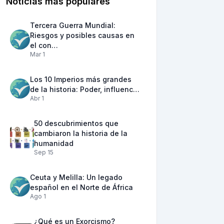
Noticias más populares
Tercera Guerra Mundial:
Riesgos y posibles causas en
el con…
Mar 1
Los 10 Imperios más grandes
de la historia: Poder, influenc…
Abr 1
50 descubrimientos que
cambiaron la historia de la
humanidad
Sep 15
Ceuta y Melilla: Un legado
español en el Norte de África
Ago 1
¿Qué es un Exorcismo?