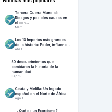
Noticias más populares
Tercera Guerra Mundial:
Riesgos y posibles causas en
el con…
Mar 1
Los 10 Imperios más grandes
de la historia: Poder, influenc…
Abr 1
50 descubrimientos que
cambiaron la historia de la
humanidad
Sep 15
Ceuta y Melilla: Un legado
español en el Norte de África
Ago 1
¿Qué es un Exorcismo?