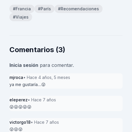
#Francia
#París
#Recomendaciones
#Viajes
Comentarios (3)
Inicia sesión
para comentar.
mjroca
• Hace 4 años, 5 meses
ya me gustaría....😜
eleperez
• Hace 7 años
😜😜😜😜😜
victorgo18
• Hace 7 años
😜😜😜