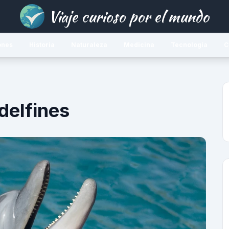
Viaje curioso por el mundo
ones
Historia
Naturaleza
Medicina
Tecnología
C
 delfines