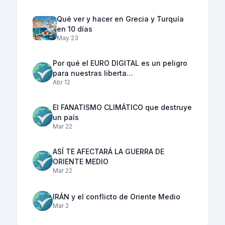
Qué ver y hacer en Grecia y Turquía
en 10 días
May 23
Por qué el EURO DIGITAL es un peligro
para nuestras liberta…
Abr 12
El FANATISMO CLIMÁTICO que destruye
un país
Mar 22
ASÍ TE AFECTARÁ LA GUERRA DE
ORIENTE MEDIO
Mar 22
IRÁN y el conflicto de Oriente Medio
Mar 2