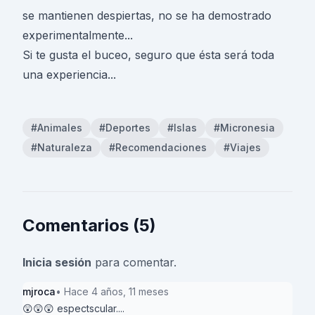
se mantienen despiertas, no se ha demostrado
experimentalmente...
Si te gusta el buceo, seguro que ésta será toda
una experiencia...
#Animales
#Deportes
#Islas
#Micronesia
#Naturaleza
#Recomendaciones
#Viajes
Comentarios (5)
Inicia sesión
para comentar.
mjroca
• Hace 4 años, 11 meses
😲😲😲 espectscular....