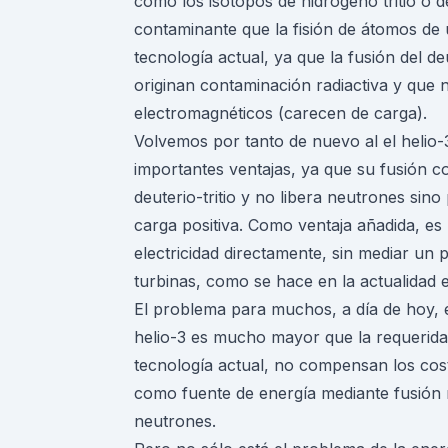
como los isótopos de hidrógeno tritio o 
contaminante que la fisión de átomos de 
tecnología actual, ya que la fusión del de
originan contaminación radiactiva y qu
electromagnéticos (carecen de carga).
Volvemos por tanto de nuevo al el helio-
importantes ventajas, ya que su fusión con
deuterio-tritio y no libera neutrones sin
carga positiva. Como ventaja añadida, es
electricidad directamente, sin mediar u
turbinas, como se hace en la actualidad e
El problema para muchos, a día de hoy, e
helio-3 es mucho mayor que la requerida p
tecnología actual, no compensan los cos
como fuente de energía mediante fusión n
neutrones.