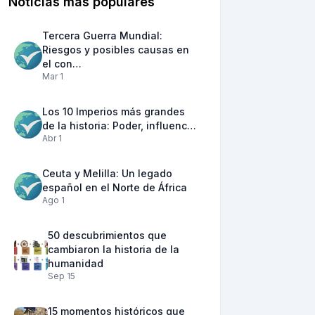
Noticias más populares
Tercera Guerra Mundial:
Riesgos y posibles causas en
el con…
Mar 1
Los 10 Imperios más grandes
de la historia: Poder, influenc…
Abr 1
Ceuta y Melilla: Un legado
español en el Norte de África
Ago 1
50 descubrimientos que
cambiaron la historia de la
humanidad
Sep 15
15 momentos históricos que