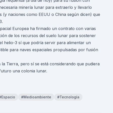
gía requerida (a día de hoy) para su fusión con
ecesaria minería lunar para extraerlo y llevarlo
as (y naciones como EEUU o China según dicen) que
3.
spacial Europea ha firmado un contrato con varias
ción de los recursos del suelo lunar para sostener
el helio-3 sí que podría servir para alimentar un
ible para naves espaciales propulsadas por fusión
a la Tierra, pero sí se está considerando que pudiera
uturo una colonia lunar.
#Espacio
#Medioambiente
#Tecnología