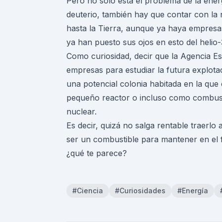
Pero no sólo está el problema de la ener
deuterio, también hay que contar con la n
hasta la Tierra, aunque ya haya empres
ya han puesto sus ojos en esto del helio-
Como curiosidad, decir que la Agencia E
empresas para estudiar la futura explota
una potencial colonia habitada en la que 
pequeño reactor o incluso como combust
nuclear.
Es decir, quizá no salga rentable traerlo 
ser un combustible para mantener en el f
¿qué te parece?
#Ciencia
#Curiosidades
#Energía