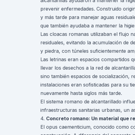
alcantarillas ayudaron a mantener la higie
prevenir enfermedades. Construido origi
y más tarde para manejar aguas residuale
que también ayudaba a mantener la higi
Las cloacas romanas utilizaban el flujo n
residuales, evitando la acumulación de des
y piedra, con túneles suficientemente am
Las letrinas eran espacios compartidos q
llevar los desechos a la red de alcantaril
sino también espacios de socialización, r
instalaciones eran sofisticadas para su t
nuevamente hasta siglos más tarde.
El sistema romano de alcantarillado influe
infraestructuras sanitarias urbanas, un 
4.
Concreto romano: Un material que re
El opus caementicium, conocido como con