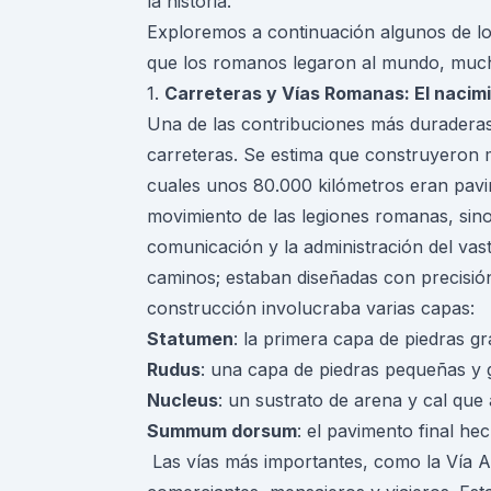
la historia.
Exploremos a continuación algunos de lo
que los romanos legaron al mundo, mucho
1.
Carreteras y Vías Romanas: El nacim
Una de las contribuciones más duraderas
carreteras. Se estima que construyeron 
cuales unos 80.000 kilómetros eran pavim
movimiento de las legiones romanas, sin
comunicación y la administración del vas
caminos; estaban diseñadas con precisión
construcción involucraba varias capas:
Statumen
: la primera capa de piedras g
Rudus
: una capa de piedras pequeñas y
Nucleus
: un sustrato de arena y cal qu
Summum dorsum
: el pavimento final h
Las vías más importantes, como la Vía Ap