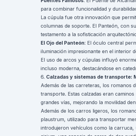
Puentes Famosos
: El Puente de Alcánta
para combinar funcionalidad y durabilidad
La cúpula fue otra innovación que permit
columnas de soporte. El Panteón, con su
testamento a la sofisticación arquitectón
El Ojo del Panteón
: El óculo central per
iluminación impresionante en el interior d
El uso de arcos y cúpulas influyó enorme
incluso moderna, destacándose en catedra
6.
Calzadas y sistemas de transporte: M
Además de las carreteras, los romanos de
transporte. Estas calzadas eran caminos
grandes vías, mejorando la movilidad dent
Además de los carros ligeros, los roman
plaustrum, utilizado para transportar m
introdujeron vehículos como la carruca, u