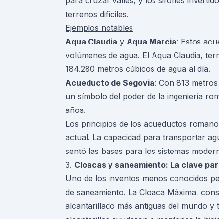
para cruzar valles, y los sifones inverti
terrenos difíciles.
Ejemplos notables
Aqua Claudia
y
Aqua Marcia
: Estos ac
volúmenes de agua. El Aqua Claudia, term
184.280 metros cúbicos de agua al día.
Acueducto de Segovia
: Con 813 metros
un símbolo del poder de la ingeniería r
años.
Los principios de los acueductos romanos 
actual. La capacidad para transportar agu
sentó las bases para los sistemas modern
3.
Cloacas y saneamiento: La clave para
Uno de los inventos menos conocidos pe
de saneamiento. La Cloaca Máxima, constru
alcantarillado más antiguas del mundo y 