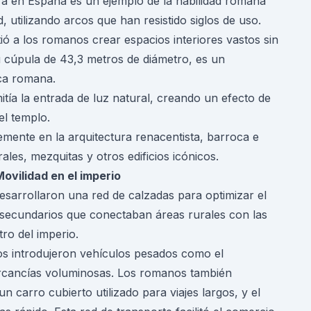
ra en España es un ejemplo de la habilidad romana
, utilizando arcos que han resistido siglos de uso.
ió a los romanos crear espacios interiores vastos sin
 cúpula de 43,3 metros de diámetro, es un
ica romana.
mitía la entrada de luz natural, creando un efecto de
el templo.
mente en la arquitectura renacentista, barroca e
les, mezquitas y otros edificios icónicos.
ovilidad en el imperio
sarrollaron una red de calzadas para optimizar el
 secundarios que conectaban áreas rurales con las
ro del imperio.
os introdujeron vehículos pesados como el
ercancías voluminosas. Los romanos también
n carro cubierto utilizado para viajes largos, y el