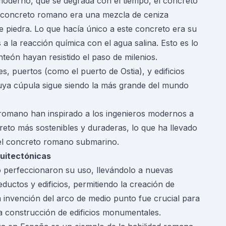
moderno, que se degrada con el tiempo, el concreto
l concreto romano era una mezcla de ceniza
e piedra. Lo que hacía único a este concreto era su
 a la reacción química con el agua salina. Esto es lo
teón hayan resistido el paso de milenios.
s, puertos (como el puerto de Ostia), y edificios
cuya cúpula sigue siendo la más grande del mundo
o romano han inspirado a los ingenieros modernos a
creto más sostenibles y duraderas, lo que ha llevado
 el concreto romano submarino.
quitectónicas
 perfeccionaron su uso, llevándolo a nuevas
eductos y edificios, permitiendo la creación de
a invención del arco de medio punto fue crucial para
la construcción de edificios monumentales.