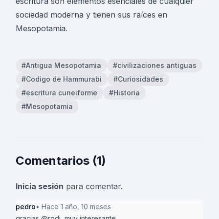
escritura son elementos esenciales de cualquier
sociedad moderna y tienen sus raíces en
Mesopotamia.
#Antigua Mesopotamia
#civilizaciones antiguas
#Codigo de Hammurabi
#Curiosidades
#escritura cuneiforme
#Historia
#Mesopotamia
Comentarios (1)
Inicia sesión
para comentar.
pedro
• Hace 1 año, 10 meses
gracias @rodi, muy interesante