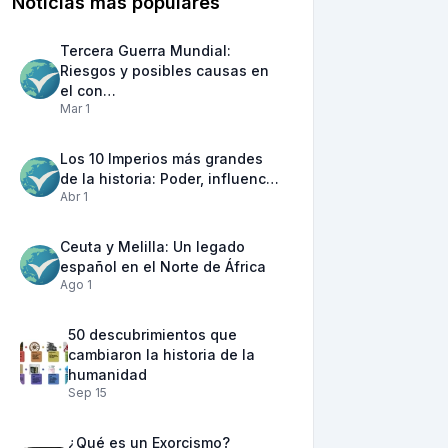
Noticias más populares
Tercera Guerra Mundial:
Riesgos y posibles causas en
el con…
Mar 1
Los 10 Imperios más grandes
de la historia: Poder, influenc…
Abr 1
Ceuta y Melilla: Un legado
español en el Norte de África
Ago 1
50 descubrimientos que
cambiaron la historia de la
humanidad
Sep 15
¿Qué es un Exorcismo?