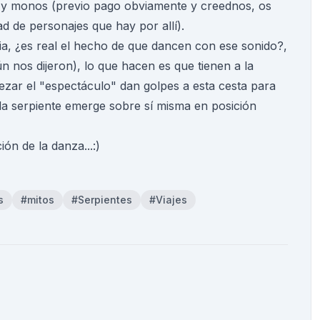
s y monos (previo pago obviamente y creednos, os
dad de personajes que hay por allí).
via, ¿es real el hecho de que dancen con ese sonido?,
n nos dijeron), lo que hacen es que tienen a la
ezar el "espectáculo" dan golpes a esta cesta para
 la serpiente emerge sobre sí misma en posición
ón de la danza...:)
s
#mitos
#Serpientes
#Viajes