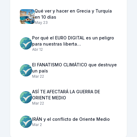
Qué ver y hacer en Grecia y Turquía
en 10 días
May 23
Por qué el EURO DIGITAL es un peligro
para nuestras liberta…
Abr 12
El FANATISMO CLIMÁTICO que destruye
un país
Mar 22
ASÍ TE AFECTARÁ LA GUERRA DE
ORIENTE MEDIO
Mar 22
IRÁN y el conflicto de Oriente Medio
Mar 2