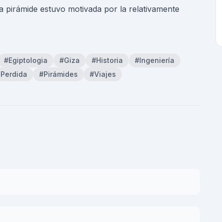
a pirámide estuvo motivada por la relativamente
#Egiptologia
#Giza
#Historia
#Ingeniería
 Perdida
#Pirámides
#Viajes