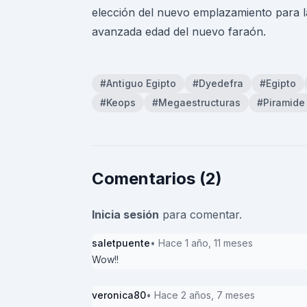
elección del nuevo emplazamiento para l
avanzada edad del nuevo faraón.
#Antiguo Egipto
#Dyedefra
#Egipto
#Keops
#Megaestructuras
#Piramide
Comentarios (2)
Inicia sesión
para comentar.
saletpuente
• Hace 1 año, 11 meses
Wow!!
veronica80
• Hace 2 años, 7 meses