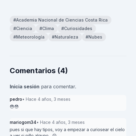
#Academia Nacional de Ciencias Costa Rica
#Ciencia
#Clima
#Curiosidades
#Meteorología
#Naturaleza
#Nubes
Comentarios (4)
Inicia sesión
para comentar.
pedro
• Hace 4 años, 3 meses
😳😳
mariogom34
• Hace 4 años, 3 meses
pues si que hay tipos, voy a empezar a curiosear el cielo
a ver si pillo alguno....😝