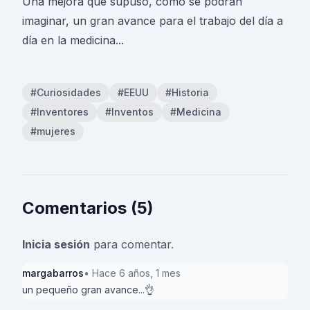
Una mejora que supuso, como se podrán
imaginar, un gran avance para el trabajo del día a
día en la medicina...
#Curiosidades
#EEUU
#Historia
#Inventores
#Inventos
#Medicina
#mujeres
Comentarios (5)
Inicia sesión
para comentar.
margabarros
• Hace 6 años, 1 mes
un pequeño gran avance...👌