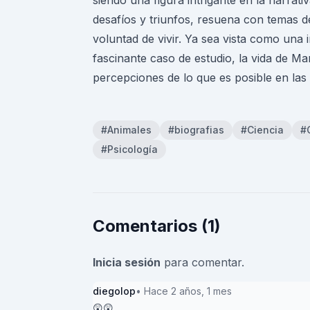
siendo una figura intrigante en la narrati
desafíos y triunfos, resuena con temas d
voluntad de vivir. Ya sea vista como una
fascinante caso de estudio, la vida de M
percepciones de lo que es posible en la
#Animales
#biografias
#Ciencia
#
#Psicología
Comentarios (1)
Inicia sesión
para comentar.
diegolop
• Hace 2 años, 1 mes
😲😲