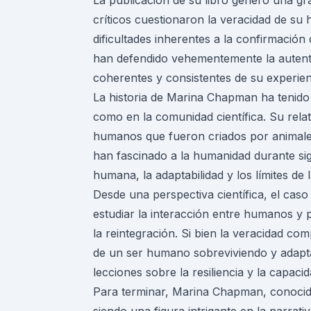
La publicación de su libro generó una gr
críticos cuestionaron la veracidad de su h
dificultades inherentes a la confirmación
han defendido vehementemente la autentic
coherentes y consistentes de su experien
La historia de Marina Chapman ha tenido u
como en la comunidad científica. Su rela
humanos que fueron criados por animales 
han fascinado a la humanidad durante si
humana, la adaptabilidad y los límites de l
Desde una perspectiva científica, el cas
estudiar la interacción entre humanos y p
la reintegración. Si bien la veracidad com
de un ser humano sobreviviendo y adaptá
lecciones sobre la resiliencia y la capaci
Para terminar, Marina Chapman, conocid