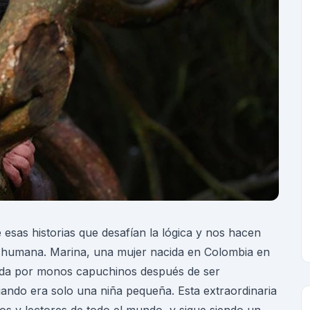
esas historias que desafían la lógica y nos hacen
ia humana. Marina, una mujer nacida en Colombia en
iada por monos capuchinos después de ser
ando era solo una niña pequeña. Esta extraordinaria