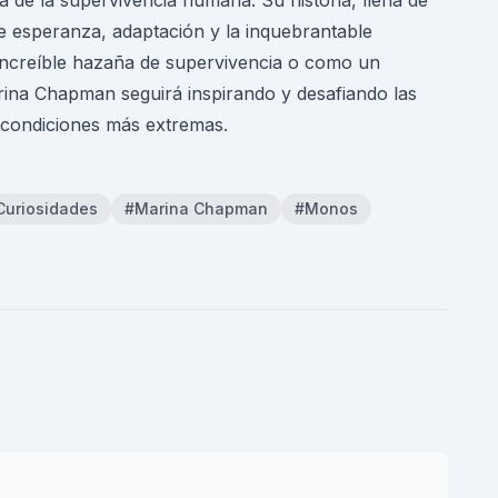
va de la supervivencia humana. Su historia, llena de
e esperanza, adaptación y la inquebrantable
 increíble hazaña de supervivencia o como un
arina Chapman seguirá inspirando y desafiando las
s condiciones más extremas.
Curiosidades
#Marina Chapman
#Monos