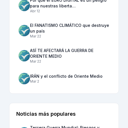
Por qué el EURO DIGITAL es un peligro
para nuestras liberta…
Abr 12
El FANATISMO CLIMÁTICO que destruye
un país
Mar 22
ASÍ TE AFECTARÁ LA GUERRA DE
ORIENTE MEDIO
Mar 22
IRÁN y el conflicto de Oriente Medio
Mar 2
Noticias más populares
Tercera Guerra Mundial: Riesgos y