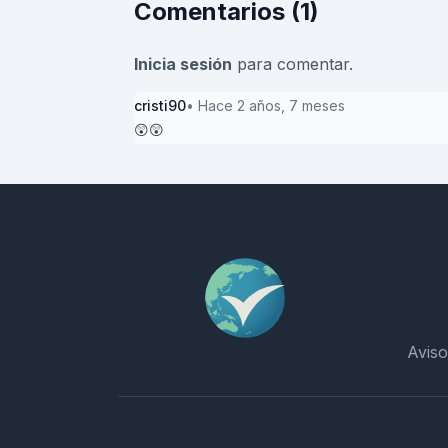
Comentarios (1)
Inicia sesión
para comentar.
cristi90
• Hace 2 años, 7 meses
😲😲
Aviso