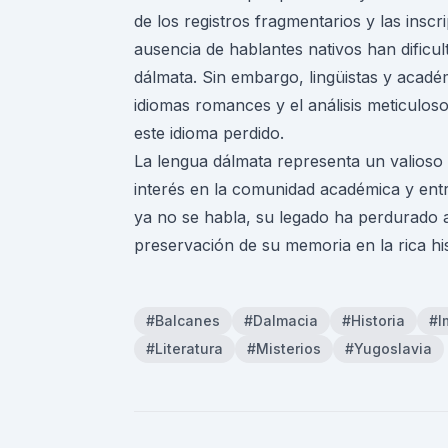
de los registros fragmentarios y las inscri
ausencia de hablantes nativos han dific
dálmata. Sin embargo, lingüistas y aca
idiomas romances y el análisis meticul
este idioma perdido.
La lengua dálmata representa un valioso t
interés en la comunidad académica y entre
ya no se habla, su legado ha perdurado a 
preservación de su memoria en la rica his
#Balcanes
#Dalmacia
#Historia
#I
#Literatura
#Misterios
#Yugoslavia