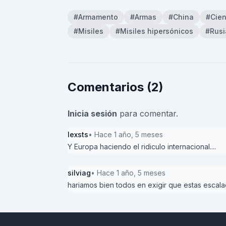
#Armamento
#Armas
#China
#Cien
#Misiles
#Misiles hipersónicos
#Rusi
Comentarios (2)
Inicia sesión
para comentar.
lexsts
• Hace 1 año, 5 meses
Y Europa haciendo el ridiculo internacional....
silviag
• Hace 1 año, 5 meses
hariamos bien todos en exigir que estas escalad