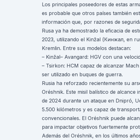
Los principales poseedores de estas arm
es probable que otros países también es
información que, por razones de segurida
Rusa ya ha demostrado la eficacia de esto
2023, utilizando el Kinžal (Кинжал, en ru
Kremlin. Entre sus modelos destacan:
– Kinžal– Avangard: HGV con una veloci
– Tsirkon: HCM capaz de alcanzar Mach 8
ser utilizado en buques de guerra.
Rusia ha reforzado recientemente su arse
Oréshnik. Este misil balístico de alcanc
de 2024 durante un ataque en Dnipró, Uc
5.500 kilómetros y es capaz de transport
convencionales. El Oréshnik puede alcan
para impactar objetivos fuertemente prot
Además del Oréshnik, en los últimos años