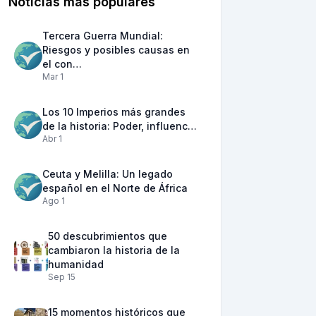
Noticias más populares
Tercera Guerra Mundial:
Riesgos y posibles causas en
el con…
Mar 1
Los 10 Imperios más grandes
de la historia: Poder, influenc…
Abr 1
Ceuta y Melilla: Un legado
español en el Norte de África
Ago 1
50 descubrimientos que
cambiaron la historia de la
humanidad
Sep 15
15 momentos históricos que