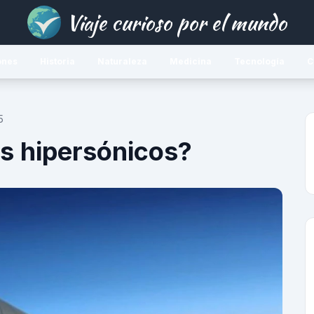
Viaje curioso por el mundo
ones
Historia
Naturaleza
Medicina
Tecnología
C
5
es hipersónicos?