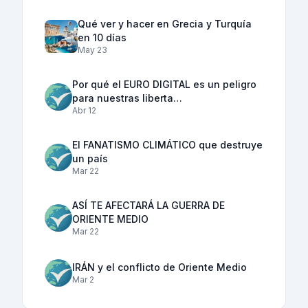
Qué ver y hacer en Grecia y Turquía
en 10 días
May 23
Por qué el EURO DIGITAL es un peligro
para nuestras liberta…
Abr 12
El FANATISMO CLIMÁTICO que destruye
un país
Mar 22
ASÍ TE AFECTARÁ LA GUERRA DE
ORIENTE MEDIO
Mar 22
IRÁN y el conflicto de Oriente Medio
Mar 2