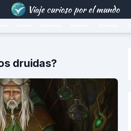
Viaje curioso por el mundo
ones
Historia
Naturaleza
Medicina
Tecnología
C
os druidas?