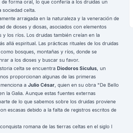
 de forma oral, lo que confería a los druidas un
a sociedad celta.
damente arraigada en la naturaleza y la veneración de
ad de dioses y diosas, asociados con elementos
s y los ríos. Los druidas también creían en la
 allá espiritual. Las prácticas rituales de los druidas
s como bosques, montañas y ríos, donde se
nrar a los dioses y buscar su favor.
istoria celta se encuentra
Diodoros Siculus
, un
tos nos proporcionan algunas de las primeras
e menciona a
Julio César
, quien en su obra "De Bello
 en la Galia. Aunque estas fuentes externas
parte de lo que sabemos sobre los druidas proviene
n escasas debido a la falta de registros escritos de
onquista romana de las tierras celtas en el siglo I