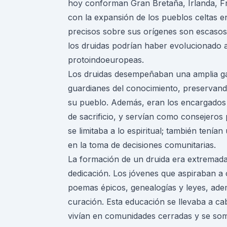
hoy conforman Gran Bretaña, Irlanda, Fra
con la expansión de los pueblos
celtas
en
precisos sobre sus orígenes son escasos d
los druidas podrían haber evolucionado a 
protoindoeuropeas.
Los druidas desempeñaban una amplia gam
guardianes del conocimiento, preservando la
su pueblo. Además, eran los encargados de
de sacrificio, y servían como consejeros p
se limitaba a lo espiritual; también tenía
en la toma de decisiones comunitarias.
La formación de un druida era extremada
dedicación. Los jóvenes que aspiraban a
poemas épicos, genealogías y leyes, adem
curación. Esta educación se llevaba a ca
vivían en comunidades cerradas y se somet