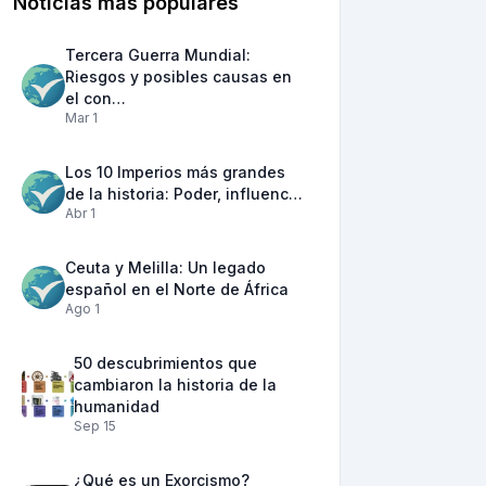
Noticias más populares
Tercera Guerra Mundial:
Riesgos y posibles causas en
el con…
Mar 1
Los 10 Imperios más grandes
de la historia: Poder, influenc…
Abr 1
Ceuta y Melilla: Un legado
español en el Norte de África
Ago 1
50 descubrimientos que
cambiaron la historia de la
humanidad
Sep 15
¿Qué es un Exorcismo?