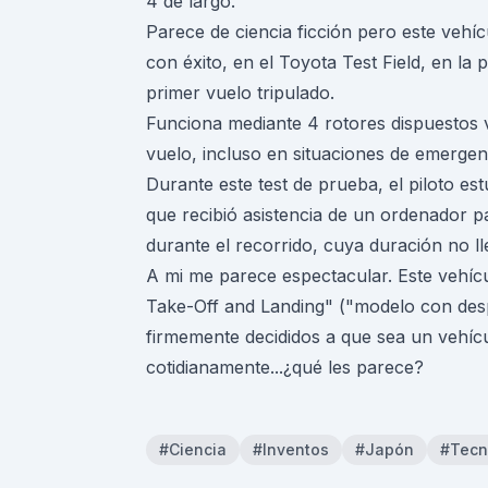
4 de largo.
Parece de ciencia ficción pero este vehí
con éxito, en el Toyota Test Field, en la
primer vuelo tripulado.
Funciona mediante 4 rotores dispuestos v
vuelo, incluso en situaciones de emergen
Durante este test de prueba, el piloto est
que recibió asistencia de un ordenador pa
durante el recorrido, cuya duración no ll
A mi me parece espectacular. Este vehícu
Take-Off and Landing" ("modelo con despe
firmemente decididos a que sea un vehícu
cotidianamente...¿qué les parece?
#Ciencia
#Inventos
#Japón
#Tecn