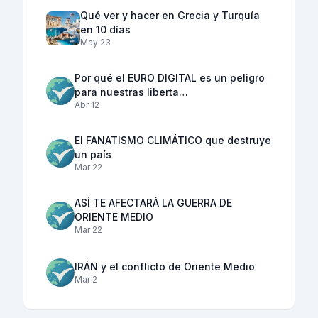
Qué ver y hacer en Grecia y Turquía
en 10 días
May 23
Por qué el EURO DIGITAL es un peligro
para nuestras liberta…
Abr 12
El FANATISMO CLIMÁTICO que destruye
un país
Mar 22
ASÍ TE AFECTARÁ LA GUERRA DE
ORIENTE MEDIO
Mar 22
IRÁN y el conflicto de Oriente Medio
Mar 2