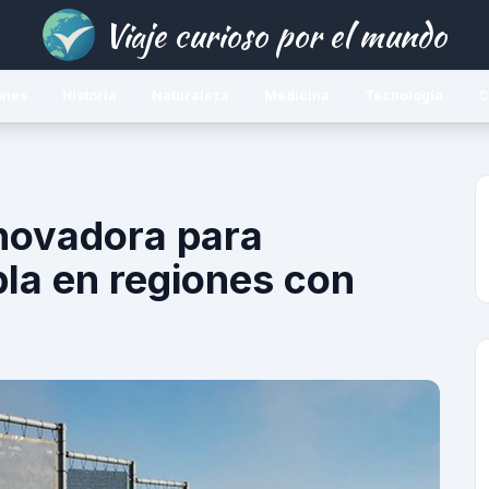
Viaje curioso por el mundo
ones
Historia
Naturaleza
Medicina
Tecnología
C
nnovadora para
bla en regiones con