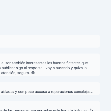
ua, son también interesantes los huertos flotantes que
 publicar algo al respecto....voy a buscarlo y quizá lo
a atención, seguro...😉
 aisladas y con poco acceso a reparaciones complejas...
a de las personas, me encantan este tipo de historias...👍