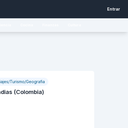
Entrar
iencia
Cocina
Finanzas
Cultura
iajes/Turismo/Geografia
ndias (Colombia)