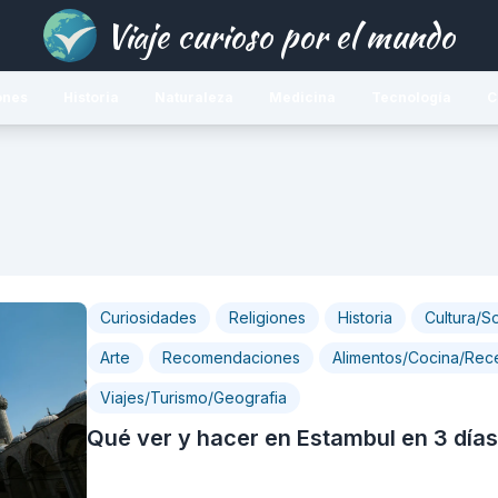
Viaje curioso por el mundo
ones
Historia
Naturaleza
Medicina
Tecnología
C
Curiosidades
Religiones
Historia
Cultura/S
Arte
Recomendaciones
Alimentos/Cocina/Rec
Viajes/Turismo/Geografia
Qué ver y hacer en Estambul en 3 días