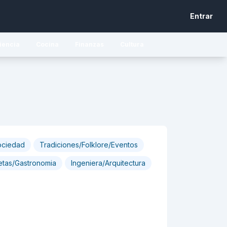
Entrar
iencia
Cocina
Finanzas
Cultura
ociedad
Tradiciones/Folklore/Eventos
etas/Gastronomia
Ingeniera/Arquitectura