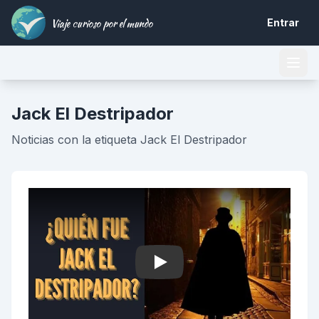
Viaje curioso por el mundo
Entrar
Jack El Destripador
Noticias con la etiqueta Jack El Destripador
Play