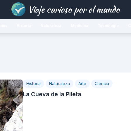
Viaje curioso por el mundo
ones
Historia
Naturaleza
Medicina
Tecnología
C
Historia
Naturaleza
Arte
Ciencia
La Cueva de la Pileta