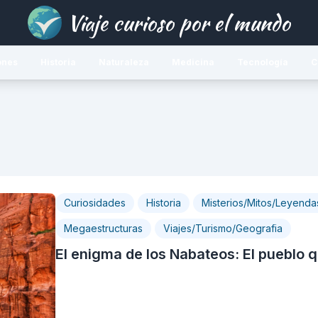
Viaje curioso por el mundo
ones
Historia
Naturaleza
Medicina
Tecnología
C
Curiosidades
Historia
Misterios/Mitos/Leyenda
Megaestructuras
Viajes/Turismo/Geografia
El enigma de los Nabateos: El pueblo 