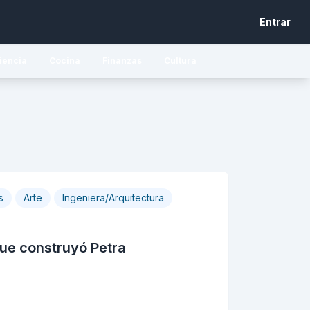
Entrar
iencia
Cocina
Finanzas
Cultura
s
Arte
Ingeniera/Arquitectura
que construyó Petra