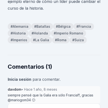
ejemplo eterno de cómo un líder puede cambiar el
curso de la historia.
#Alemania
#Batallas
#Bélgica
#Francia
#Historia
#Holanda
#Imperio Romano
#Imperios
#La Galia
#Roma
#Suiza
Comentarios (1)
Inicia sesión
para comentar.
davdom
• Hace 1 año, 8 meses
siempre pensé que la Galia era sólo Francia!!!, gracias
@mariogom34 🙂