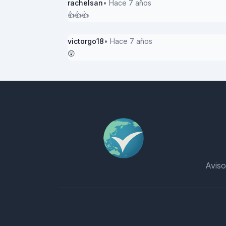
rachelsan
• Hace 7 años
👍👍👍
victorgo18
• Hace 7 años
😲
Aviso